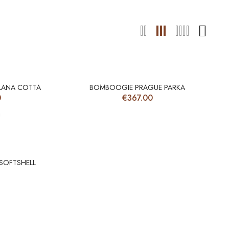
LANA COTTA
BOMBOOGIE PRAGUE PARKA
Il
0
€
367.00
prezzo
e
attuale
è:
.
€288.00.
SOFTSHELL
Il
prezzo
e
attuale
è:
.
€116.00.