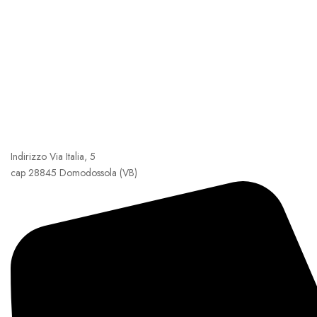
Indirizzo Via Italia, 5
cap 28845 Domodossola (VB)