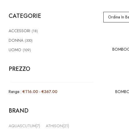
CATEGORIE
Ordina In Ba
ACCESSORI
(18)
DONNA
(300)
BOMBOOG
UOMO
(109)
PREZZO
BOMBO
Range :
€
116.00
-
€
367.00
BRAND
AQUASCUTUM
(7)
ATHISON
(21)