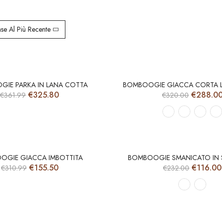
se Al Più Recente
-10%
-10%
IE PARKA IN LANA COTTA
BOMBOOGIE GIACCA CORTA 
Il
Il
Il
€
325.80
€
288.0
€
361.99
€
320.00
prezzo
prezzo
prezzo
originale
attuale
original
era:
è:
era:
€361.99.
€325.80.
€320.00
-50%
-50%
OGIE GIACCA IMBOTTITA
BOMBOOGIE SMANICATO IN 
Il
Il
Il
€
155.50
€
116.00
€
310.99
€
232.00
prezzo
prezzo
prezzo
originale
attuale
original
era:
è:
era:
€310.99.
€155.50.
€232.00