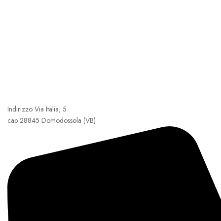
Indirizzo Via Italia, 5
cap 28845 Domodossola (VB)