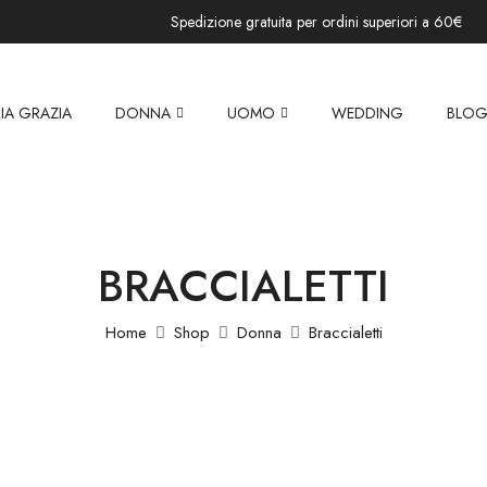
Spedizione gratuita per ordini superiori a 60€
IA GRAZIA
DONNA
UOMO
WEDDING
BLO
BRACCIALETTI
Home
Shop
Donna
Braccialetti