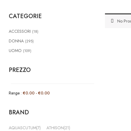
CATEGORIE
No Prod
ACCESSORI
(18)
DONNA
(295)
UOMO
(109)
PREZZO
Range :
€
0.00
-
€
0.00
BRAND
AQUASCUTUM
(7)
ATHISON
(21)